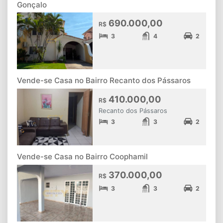
Gonçalo
690.000,00
R$
3
4
2
Vende-se Casa no Bairro Recanto dos Pássaros
410.000,00
R$
Recanto dos Pássaros
3
3
2
Vende-se Casa no Bairro Coophamil
370.000,00
R$
3
3
2