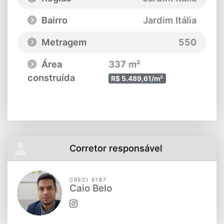
Bairro
Jardim Itália
Metragem
550
Área
337 m²
construída
R$ 5.489,61/m²
Corretor responsável
CRECI 9187
Caio Belo