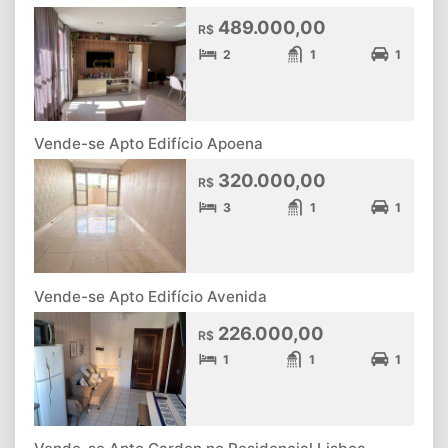
489.000,00
R$
2
1
1
Vende-se Apto Edifício Apoena
320.000,00
R$
3
1
1
Vende-se Apto Edifício Avenida
226.000,00
R$
1
1
1