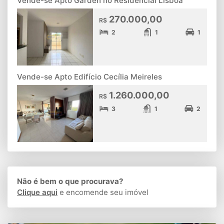
Vende-se Apto Garden no Residencial Lisboa
270.000,00
R$
2
1
1
Vende-se Apto Edifício Cecília Meireles
1.260.000,00
R$
3
1
2
Não é bem o que procurava?
Clique aqui
e encomende seu imóvel