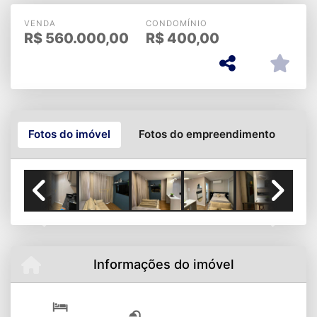
Cuiabá
VENDA
CONDOMÍNIO
R$
560.000,00
R$
400,00
Fotos do imóvel
Fotos do empreendimento
Previous
Next
Informações do imóvel