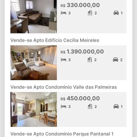
330.000,00
R$
3
2
1
Vende-se Apto Edifício Cecília Meireles
1.390.000,00
R$
3
2
2
Vende-se Apto Condomínio Valle das Palmeiras
450.000,00
R$
3
2
1
Vende-se Apto Condomínio Parque Pantanal 1