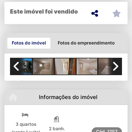
Este imóvel foi vendido
Fotos do imóvel
Fotos do empreendimento
Previous
Next
Informações do imóvel
3 quartos
2 banh.
Cód.
1757
(sendo 1 suíte)