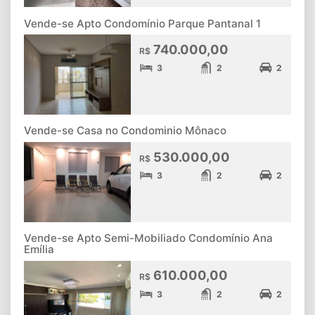
Vende-se Apto Condomínio Parque Pantanal 1
740.000,00
R$
3
2
2
Vende-se Casa no Condominio Mônaco
530.000,00
R$
3
2
2
Vende-se Apto Semi-Mobiliado Condomínio Ana
Emília
610.000,00
R$
3
2
2