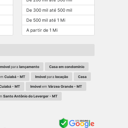
De 300 mil até 500 mil
De 500 mil até 1 Mi
A partir de 1 Mi
Imóvel
para
lançamento
Casa em condomínio
em
Cuiabá - MT
Imóvel
para
locação
Casa
Cuiabá - MT
Imóvel
em
Várzea Grande - MT
m
Santo Antônio do Leverger - MT