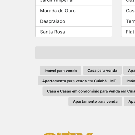
Morada do Ouro
Cas
Despraiado
Ter
Santa Rosa
Flat
Casa
para
venda
Apa
Imóvel
para
venda
Apartamento
para
venda
em
Cuiabá - MT
Imóv
Casa e Casas em condomínio
para
venda
em
Cui
Apartamento
para
venda
Apa