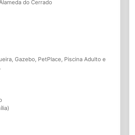
Alameda do Cerrado
queira, Gazebo, PetPlace, Piscina Adulto e
.
o
lia)