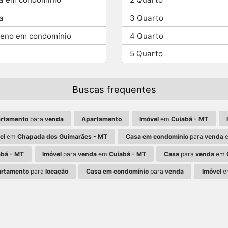
a
3 Quarto
reno em condomínio
4 Quarto
5 Quarto
Buscas frequentes
rtamento
para
venda
Apartamento
Imóvel
em
Cuiabá - MT
el
em
Chapada dos Guimarães - MT
Casa em condomínio
para
venda
abá - MT
Imóvel
para
venda
em
Cuiabá - MT
Casa
para
venda
em
rtamento
para
locação
Casa em condomínio
para
venda
Imóvel
e