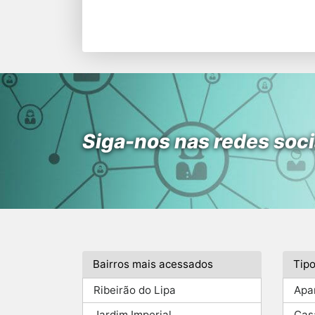
Siga-nos nas redes soci
Bairros mais acessados
Tip
Ribeirão do Lipa
Apa
Jardim Imperial
Cas