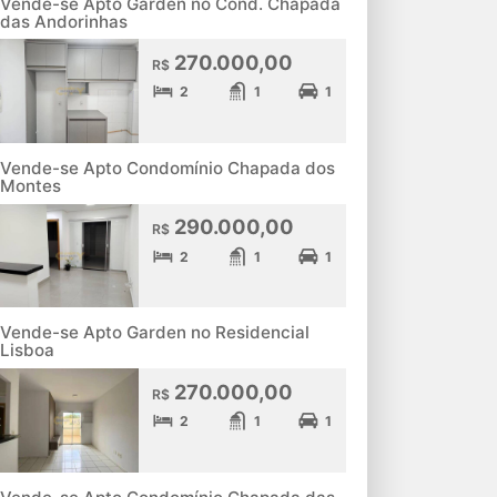
Vende-se Apto Garden no Cond. Chapada
das Andorinhas
270.000,00
R$
2
1
1
Vende-se Apto Condomínio Chapada dos
Montes
290.000,00
R$
2
1
1
Vende-se Apto Garden no Residencial
Lisboa
270.000,00
R$
2
1
1