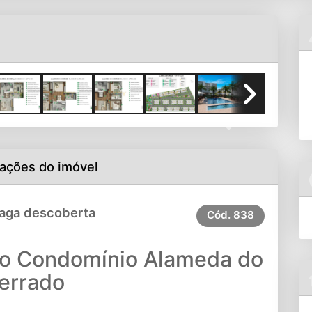
Next
ações do imóvel
Vaga descoberta
Cód.
838
o Condomínio Alameda do
errado