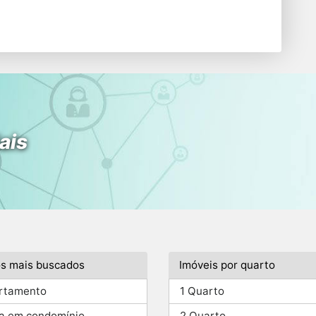
ais
os mais buscados
Imóveis por quarto
rtamento
1 Quarto
a em condomínio
2 Quarto