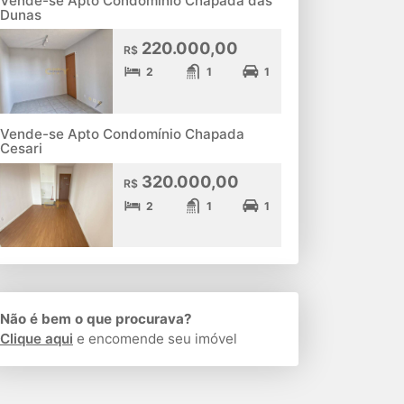
Vende-se Apto Condomínio Chapada das
Dunas
220.000,00
R$
2
1
1
Vende-se Apto Condomínio Chapada
Cesari
320.000,00
R$
2
1
1
Não é bem o que procurava?
Clique aqui
e encomende seu imóvel