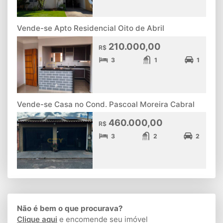
Vende-se Apto Residencial Oito de Abril
210.000,00
R$
3
1
1
Vende-se Casa no Cond. Pascoal Moreira Cabral
460.000,00
R$
3
2
2
Não é bem o que procurava?
Clique aqui
e encomende seu imóvel